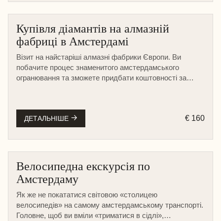
Купівля діамантів на алмазній
АМСТЕРДАМ
фабриці в Амстердамі
ПІШОХІДНА
Візит на найстаріші алмазні фабрики Європи. Ви
побачите процес знаменитого амстердамського
огранювання та зможете придбати коштовності за
справедливою ціною безпосередньо у майстрів.
€ 160
ДЕТАЛЬНІШЕ
Велосипедна екскурсія по
АМСТЕРДАМ
Амстердаму
Як же не покататися світовою «столицею
велосипедів» на самому амстердамському транспорті.
Головне, щоб ви вміли «триматися в сідлі»,