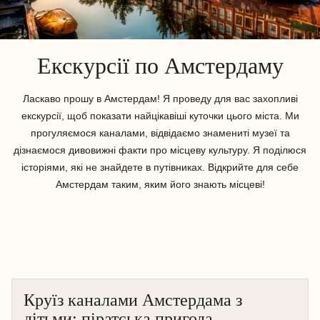
Екскурсії по Амстердаму
Ласкаво прошу в Амстердам! Я проведу для вас захопливі
екскурсії, щоб показати найцікавіші куточки цього міста. Ми
прогуляємося каналами, відвідаємо знамениті музеї та
дізнаємося дивовижні факти про місцеву культуру. Я поділюся
історіями, які не знайдете в путівниках. Відкрийте для себе
Амстердам таким, яким його знають місцеві!
Круїз каналами Амстердама з
АМСТЕРДАМ
дітьми: піратська пригода