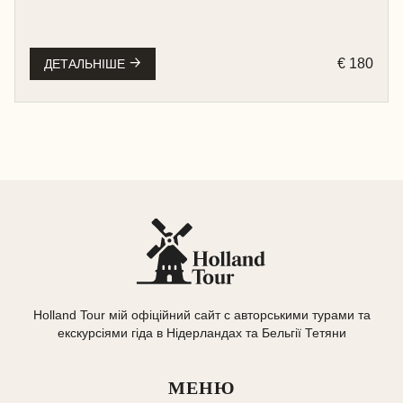
а велосипед легко можна взяти напрокат.
€ 180
ДЕТАЛЬНІШЕ
Holland Tour мій офіційний сайт с авторськими турами та
екскурсіями гіда в Нідерландах та Бельгії Тетяни
МЕНЮ