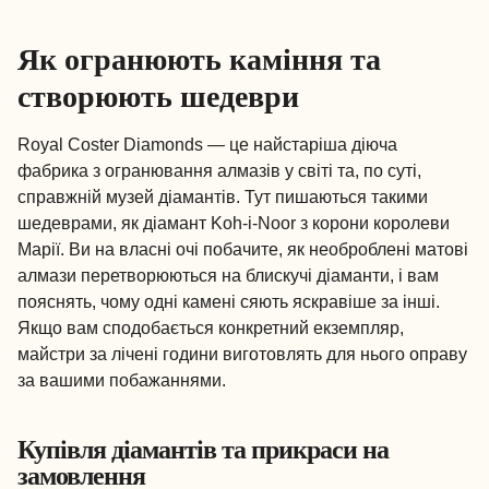
Як огранюють каміння та
створюють шедеври
Royal Coster Diamonds — це найстаріша діюча
фабрика з огранювання алмазів у світі та, по суті,
справжній музей діамантів. Тут пишаються такими
шедеврами, як діамант Koh-i-Noor з корони королеви
Марії. Ви на власні очі побачите, як необроблені матові
алмази перетворюються на блискучі діаманти, і вам
пояснять, чому одні камені сяють яскравіше за інші.
Якщо вам сподобається конкретний екземпляр,
майстри за лічені години виготовлять для нього оправу
за вашими побажаннями.
Купівля діамантів та прикраси на
замовлення