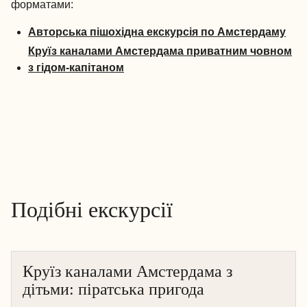
форматами:
Авторська пішохідна екскурсія по Амстердаму
Круїз каналами Амстердама приватним човном
з гідом-капітаном
Подібні екскурсії
Круїз каналами Амстердама з
АМСТЕРДАМ
дітьми: піратська пригода
КРУЇЗ НА ЧОВНІ