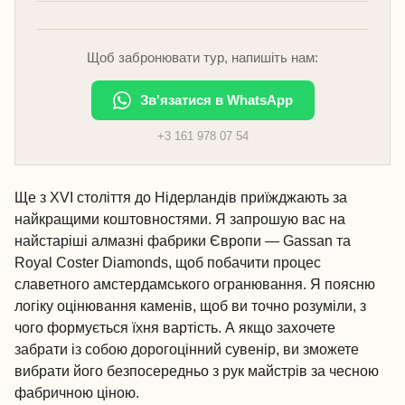
Щоб забронювати тур, напишіть нам:
Зв'язатися в WhatsApp
+3 161 978 07 54
Ще з XVI століття до Нідерландів приїжджають за
найкращими коштовностями. Я запрошую вас на
найстаріші алмазні фабрики Європи — Gassan та
Royal Coster Diamonds, щоб побачити процес
славетного амстердамського огранювання. Я поясню
логіку оцінювання каменів, щоб ви точно розуміли, з
чого формується їхня вартість. А якщо захочете
забрати із собою дорогоцінний сувенір, ви зможете
вибрати його безпосередньо з рук майстрів за чесною
фабричною ціною.