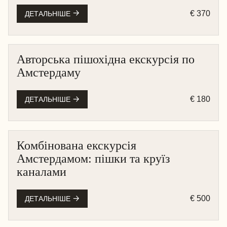
€ 370
ДЕТАЛЬНІШЕ
Авторська пішохідна екскурсія по
АМСТЕРДАМ
Амстердаму
ПІШОХІДНА
€ 180
ДЕТАЛЬНІШЕ
Комбінована екскурсія
АМСТЕРДАМ
Амстердамом: пішки та круїз
КРУЇЗ НА ЧОВНІ
каналами
ПІШОХІДНА
€ 500
ДЕТАЛЬНІШЕ