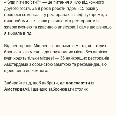
«Куди піти поїсти?» — це питання я чую від кожного
другого гостя. За 9 років роботи гідом і 15 років у
професії сомельє — у ресторанах, з шеф-кухарями, з
виноробами — я знаю різницю між рестораном із
живою кухнею та красивою вивіскою. І саме цю різницю
я зібрала в гід.
Від ресторанів Мішлен з панорамою міста, де столик
бронюють за місяць, до прихованих місць без вивіски,
куди ходять тільки місцеві — 36 найкращих ресторанів
Амстердама з особистою заміткою та рекомендацією
щодо вина до кожного.
Забирайте гід, щоб вибрати,
де повечеряти в
Амстердамі
, і швидко забронювати столик.