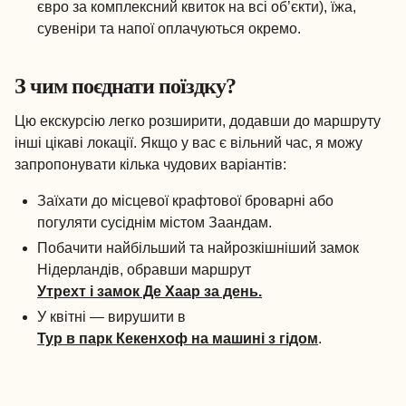
євро за комплексний квиток на всі об’єкти), їжа,
сувеніри та напої оплачуються окремо.
З чим поєднати поїздку?
Цю екскурсію легко розширити, додавши до маршруту
інші цікаві локації. Якщо у вас є вільний час, я можу
запропонувати кілька чудових варіантів:
Заїхати до місцевої крафтової броварні або
погуляти сусіднім містом Заандам.
Побачити найбільший та найрозкішніший замок
Нідерландів, обравши маршрут
Утрехт і замок Де Хаар за день.
У квітні — вирушити в
Тур в парк Кекенхоф на машині з гідом
.