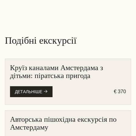
Подібні екскурсії
Круїз каналами Амстердама з
АМСТЕРДАМ
дітьми: піратська пригода
КРУЇЗ НА ЧОВНІ
€ 370
ДЕТАЛЬНІШЕ
Авторська пішохідна екскурсія по
АМСТЕРДАМ
Амстердаму
ПІШОХІДНА