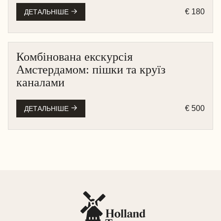
€ 180
ДЕТАЛЬНІШЕ
Комбінована екскурсія
АМСТЕРДАМ
Амстердамом: пішки та круїз
КРУЇЗ НА ЧОВНІ
каналами
ПІШОХІДНА
€ 500
ДЕТАЛЬНІШЕ