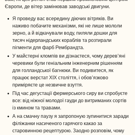
Європи, де вітер замінював заводські двигуни.
Я проведу вас всередину діючих вітряків. Ви
наживо побачите механізми, які не лише мололи
зерно, а й відкачували воду, пиляли дошки для
тисяч нідерландських кораблів та розтирали
пігменти для фарб Рембрандта.
У майстерні кломпів ви дізнаєтеся, чому дерев’яні
черевики були геніальним інженерним рішенням
для голландської багнюки. Ви подивитеся, як
працює верстат ХІХ століття, і обов’язково
приміряєте це незвичне взуття.
Під час дегустації фермерського сиру ви спробуєте
все: від ніжної молодої гауди до витриманих сортів
із кмином та травами.
А на смачну паузу я запропоную зупинитися заради
філіжанки насиченого гарячого какао за
старовинною рецептурою. Заодно розповім, чому