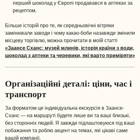
перший шоколад у Європі продавався в аптеках за
рецептом.
Більше історій про те, як середньовічні вітряки
замінювали заводи і чому какао-боби назавжди змінили
місцеву торгівлю, можна прочитати в моїй статті
«Заансе Сханс: музей млинів, історія країни з води,
шоколад з аптеки та черевики, які варто приміряти»
Організаційні деталі: ціни, час і
транспорт
За форматом це індивідуальна екскурсія в Заансе-
Сханс — на маршруті будете лише ви та ваші близькі,
без сторонніх людей. Я завжди підлаштовуюся під ваші
побажання та роблю акцент на темах, які цікаві саме
вашій компанії.