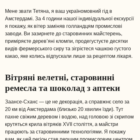
Мене звати Тетяна, я ваш україномовний гід в
Амстердамі. За 4 години нашої індивідуальної екскурсії
я покажу, як вітер заміняв голландцям промислові
заводи. Ви зазирнете до старовинних майстерень,
приміряєте дерев’яні кломпи, продегустуєте десятки
видів фермерського сиру та зігрієтеся чашкою густого
какао, яке колись відпускали лише за рецептом лікаря.
Вітряні велетні, старовинні
ремесла та шоколад з аптеки
Заансе-Сханс — це не декорація, а справжнє село за
20 км від Амстердама (близько 20 хвилин їзди). Тут
пахне свіжим деревом і водою, над головою зі скрипом
крутяться крила вітряків XVII століття, а майстри
працюють за старовинними технологіями. Я покажу
вам, як цей регіон став першим промисловим центром