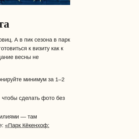
та
иц. А в пик сезона в парк
отовиться к визиту как к
дание весны не
онируйте минимум за 1–2
, чтобы сделать фото без
лилиями — там
е:
«Парк Кёкенхоф: