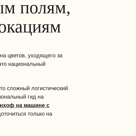
ым полям,
локациям
на цветов, уходящего за
 это национальный
это сложный логистический
сиональный гид на
енхоф на машине с
доточиться только на