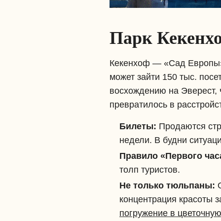
Парк Кекенхо
Кекенхоф — «Сад Европы»,
может зайти 150 тыс. посе
восхождению на Эверест, 
превратилось в расстрой
Билеты:
Продаются стр
недели. В будни ситуац
Правило «Первого час
толп туристов.
Не только тюльпаны:
О
концентрация красоты з
погружение в цветочную