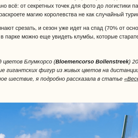
ано всё: от секретных точек для фото до логистики 
аскроете магию королевства не как случайный турист
ают срезать, и сезон уже идет на спад (70% от осно
о в парке можно еще увидеть клумбы, которые стара
 цветов Блумкорсо (
Bloemencorso Bollenstreek
) 2
е гигантских фигур из живых цветов на дистанции 
ое шествие, я подробно рассказала в статье
«Вес