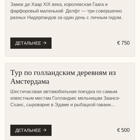
Замок де Хаар XIX века, королевская Гаага и
фарфоровый маленький Делфт — три совершенно
разных Нидерландов за один день с личным гидом.
€ 750
ДЕТАЛЬНЕЕ
Тур по голландским деревням из
Амстердама
Шестичасовая автомобильная поездка по самым
известным местам Голландии: мельницам Заансе-
Сханс, сыроварне в Эдаме и рыбацкой гавани
Волендама. Отличный вариант для комфортного
отдыха на природе с семьей или небольшой
компанией.
€ 500
ДЕТАЛЬНЕЕ