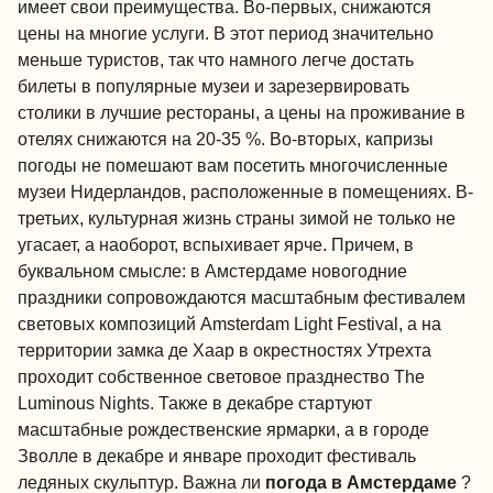
имеет свои преимущества. Во-первых, снижаются
цены на многие услуги. В этот период значительно
меньше туристов, так что намного легче достать
билеты в популярные музеи и зарезервировать
столики в лучшие рестораны, а цены на проживание в
отелях снижаются на 20-35 %. Во-вторых, капризы
погоды не помешают вам посетить многочисленные
музеи Нидерландов, расположенные в помещениях. В-
третьих, культурная жизнь страны зимой не только не
угасает, а наоборот, вспыхивает ярче. Причем, в
буквальном смысле: в Амстердаме новогодние
праздники сопровождаются масштабным фестивалем
световых композиций Amsterdam Light Festival, а на
территории замка де Хаар в окрестностях Утрехта
проходит собственное световое празднество The
Luminous Nights. Также в декабре стартуют
масштабные рождественские ярмарки, а в городе
Зволле в декабре и январе проходит фестиваль
ледяных скульптур. Важна ли
погода в Амстердаме
?