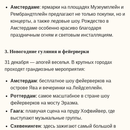
Амстердаме
: ярмарки на площадях Музеумплейн и
Рембрандтплейн предлагают не только покупки, но и
концерты, а также ледовые шоу. Рождество в
Амстердаме особенно красиво благодаря
праздничным огням и световым инсталляциям.
3. Новогодние гуляния и фейерверки
31 декабря — апогей веселья. В крупных городах
проходят грандиозные мероприятия:
Амстердам
: бесплатное шоу фейерверков на
острове Ява и вечеринки на Лейдсеплейн.
Роттердам:
самое масштабное в стране шоу
фейерверков на мосту Эразма.
Гаага:
плавучая сцена на пруду Хофвийвер, где
выступают музыкальные группы.
Схевенинген
: здесь зажигают самый большой в