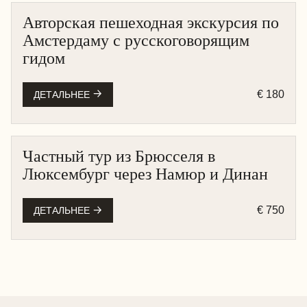
Авторская пешеходная экскурсия по
АМСТЕРДАМ
Амстердаму с русскоговорящим
ПЕШЕХОДНАЯ
гидом
€ 180
ДЕТАЛЬНЕЕ
Частный тур из Брюсселя в
БЕЛЬГИЯ
Люксембург через Намюр и Динан
НА МАШИНЕ
€ 750
ДЕТАЛЬНЕЕ