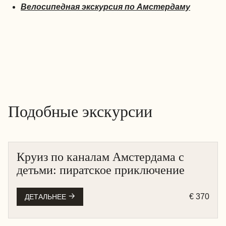
Велосипедная экскурсия по Амстердаму
Подобные экскурсии
Круиз по каналам Амстердама с
АМСТЕРДАМ
детьми: пиратское приключение
КРУИЗ НА ЛОДКЕ
€ 370
ДЕТАЛЬНЕЕ