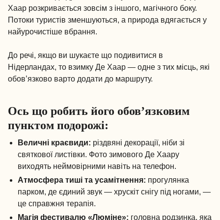
Хаар розкривається зовсім з іншого, магічного боку.
Потоки туристів зменшуються, а природа вдягається у
найурочистіше вбрання.
До речі, якщо ви шукаєте
що подивитися в
Нідерландах
, то взимку Де Хаар — одне з тих місць, які
обов’язково варто додати до маршруту.
Ось що робить його обов’язковим
пунктом подорожі:
Величні краєвиди:
різдвяні декорації, ніби зі
святкової листівки. Фото зимового Де Хаару
виходять неймовірними навіть на телефон.
Атмосфера тиші та усамітнення:
прогулянка
парком, де єдиний звук — хрускіт снігу під ногами, —
це справжня терапія.
Магія фестивалю «Люміне»:
головна родзинка, яка