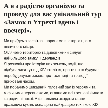
А я з радістю організую та
проведу для вас унікальний тур
«Замок в Утрехті вдень і
ввечері».
Ми приїдемо засвітло і поринемо в історію цього
величного місця.
Оглянемо територію та дивовижний силует
найбільшого замку Нідерландів.
Я розповім про історію цих земель, події, що
відбувалися тут від XIV століття, про тих, хто будував і
перебудовував замок, про таємниці та трагедії,
приховані часом.
Ми побачимо шикарний головний зал із героями та
міфічними персонажами, оглянемо всі гостьові кімнати
та родинні покої. А фінальним акордом стане
вражаюча кухня, оснащена найкращою технікою XIX