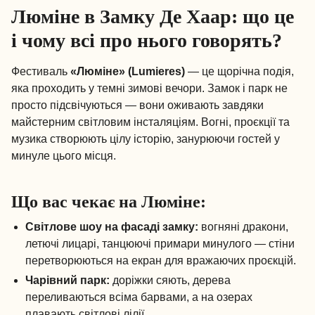
Люміне в Замку Де Хаар: що це
і чому всі про нього говорять?
Фестиваль
«Люміне» (Lumieres)
— це щорічна подія,
яка проходить у темні зимові вечори. Замок і парк не
просто підсвічуються — вони оживають завдяки
майстерним світловим інсталяціям. Вогні, проєкції та
музика створюють цілу історію, занурюючи гостей у
минуле цього місця.
Що вас чекає на Люміне:
Світлове шоу на фасаді замку:
вогняні дракони,
летючі лицарі, танцюючі примари минулого — стіни
перетворюються на екран для вражаючих проєкцій.
Чарівний парк:
доріжки сяють, дерева
переливаються всіма барвами, а на озерах
плавають світлові лілії.