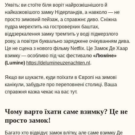
Уявіть: ви стоїте біля воріт найрозкішнішого й
найказковішого замку Нідерландів, а навколо — не
просто зимовий пейзаж, а справжнє диво. Сніжна
пудра мерехтить на гостроверхих баштах,
віддзеркалення замку тремтить у воді підмерзлого
рову, а повітря буквально заряджене очікуванням дива.
Це не сцена з нового фільму Netflix. Це Замок Де Хаар
взимку — особливо під час фестивалю
«Люміне»
(Lumine)
https://delumineuzenachten.nl
.
Якщо ви шукаєте, куди поїхати в Європі на зимові
канікули, забудьте про переповнені столиці. Ваша
справжня казка чекає на вас тут.
Чому варто їхати саме взимку? Це не
просто замок!
Багато хто відвідує замок влітку, але саме взимку Де