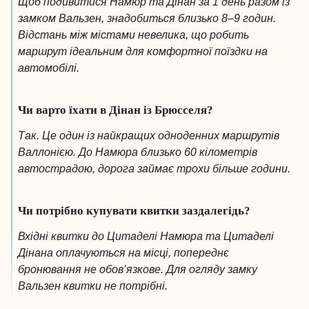
Щоб подивитися Намюр та Дінан за 1 день разом із
замком Вальзен, знадобиться близько 8–9 годин.
Відстань між містами невелика, що робить
маршрут ідеальним для комфортної поїздки на
автомобілі.
Чи варто їхати в Дінан із Брюсселя?
Так. Це один із найкращих одноденних маршрутів
Валлонією. До Намюра близько 60 кілометрів
автострадою, дорога займає трохи більше години.
Чи потрібно купувати квитки заздалегідь?
Вхідні квитки до Цитаделі Намюра та Цитаделі
Дінана оплачуються на місці, попереднє
бронювання не обов’язкове. Для огляду замку
Вальзен квитки не потрібні.