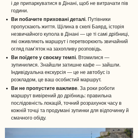
і де припаркуватися в Дінані, щоб не витрачати пів
години.
Ви побачите приховані деталі
. Путівники
пропускають життя. Щілина в скелі Баярд, історія
незвичайного купола в Дінані — це ті самі дрібниці,
які оживляють маршрут і перетворюють звичайний
огляд пам’яток на захопливу розповідь.
Ви поїдете у своєму темпі
. Втомилися —
зупинилися. Знайшли затишне кафе — зайшли.
Індивідуальна екскурсія — це не автобус із
розкладом, це ваш особистий маршрут.
Ви не пропустите важливе
. За роки роботи
маршрут вивірений до дрібниць: правильна
послідовність локацій, точний розрахунок часу в
кожній точці та продумані зупинки для відпочинку й
смачного обіду.