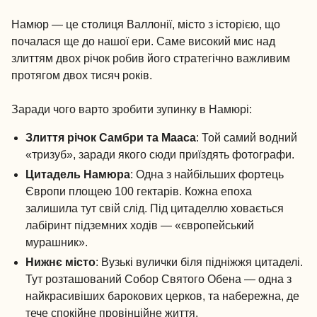
Намюр — це столиця Валлонії, місто з історією, що
почалася ще до нашої ери. Саме високий мис над
злиттям двох річок робив його стратегічно важливим
протягом двох тисяч років.
Заради чого варто зробити зупинку в Намюрі:
Злиття річок Самбри та Мааса
: Той самий водний
«тризуб», заради якого сюди приїздять фотографи.
Цитадель Намюра
: Одна з найбільших фортець
Європи площею 100 гектарів. Кожна епоха
залишила тут свій слід. Під цитаделлю ховається
лабіринт підземних ходів — «європейський
мурашник».
Нижнє місто
: Вузькі вулички біля підніжжя цитаделі.
Тут розташований Собор Святого Обена — одна з
найкрасивіших барокових церков, та набережна, де
тече спокійне провінційне життя.