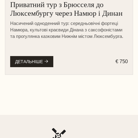
Приватний тур з Брюсселя до
Люĸсембургу через Намюр і Динан
Насичений одноденний тур: середньовічні фортеці
Намюра, культові краєвиди Дінана з саксофоністами
та прогулянка казковим Нижнім містом Люксембурга.
€ 750
ДЕТАЛЬНІШЕ