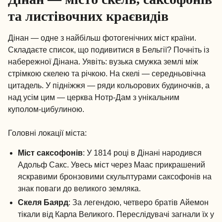
та листівочних краєвидів
Дінан — одне з найбільш фотогенічних міст країни.
Складаєте список, що подивитися в Бельгії? Почніть із
набережної Дінана. Уявіть: вузька смужка землі між
стрімкою скелею та річкою. На скелі — середньовічна
цитадель. У підніжжя — ряди кольорових будиночків, а
над усім цим — церква Нотр-Дам з унікальним
куполом-цибулиною.
Головні локації міста:
Міст саксофонів
: У 1814 році в Дінані народився
Адольф Сакс. Увесь міст через Маас прикрашений
яскравими бронзовими скульптурами саксофонів на
знак поваги до великого земляка.
Скеля Баярд
: За легендою, четверо братів Айемон
тікали від Карла Великого. Переслідувачі загнали їх у