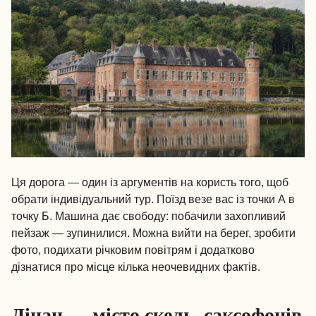
Ця дорога — один із аргументів на користь того, щоб
обрати індивідуальний тур. Поїзд везе вас із точки А в
точку Б. Машина дає свободу: побачили захопливий
пейзаж — зупинилися. Можна вийти на берег, зробити
фото, подихати річковим повітрям і додатково
дізнатися про місце кілька неочевидних фактів.
Дінан — місто скель, саксофонів