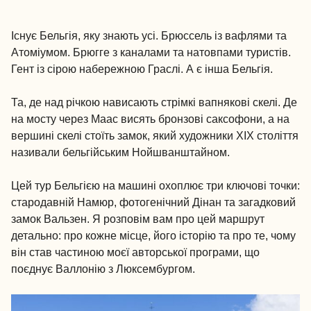
Існує Бельгія, яку знають усі. Брюссель із вафлями та
Атоміумом. Брюгге з каналами та натовпами туристів.
Гент із сірою набережною Граслі. А є інша Бельгія.
Та, де над річкою нависають стрімкі вапнякові скелі. Де
на мосту через Маас висять бронзові саксофони, а на
вершині скелі стоїть замок, який художники XIX століття
називали бельгійським Нойшванштайном.
Цей тур Бельгією на машині охоплює три ключові точки:
стародавній Намюр, фотогенічний Дінан та загадковий
замок Вальзен. Я розповім вам про цей маршрут
детально: про кожне місце, його історію та про те, чому
він став частиною моєї авторської програми, що
поєднує Валлонію з Люксембургом.