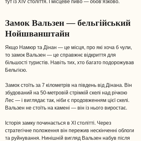
тут із XIV століття. І місцеве пиво — обов’язково.
Замок Вальзен — бельгійський
Нойшванштайн
Якщо Намюр та Дінан — це місця, про які хоча б чули,
то замок Вальзен — це справжнє відкриття для
більшості туристів. Навіть тих, хто багато подорожував
Бельгією.
Замок стоїть за 7 кілометрів на південь від Дінана. Він
збудований на 50-метровій стрімкій скелі над річкою
Лес — і виглядає так, ніби є продовженням цієї скелі.
Вальзен не стоїть на камені — він із нього виростає.
Історія замку починається в XI столітті. Через
стратегічне положення він пережив нескінченні облоги
та руйнування. Нинішній вигляд Вальзен набув після