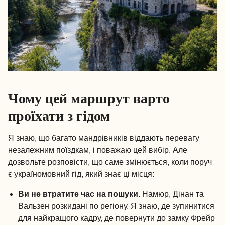
Чому цей маршрут варто
проїхати з гідом
Я знаю, що багато мандрівників віддають перевагу
незалежним поїздкам, і поважаю цей вибір. Але
дозвольте розповісти, що саме змінюється, коли поруч
є україномовний гід, який знає ці місця:
Ви не втратите час на пошуки
. Намюр, Дінан та
Вальзен розкидані по регіону. Я знаю, де зупинитися
для найкращого кадру, де повернути до замку Фрейр