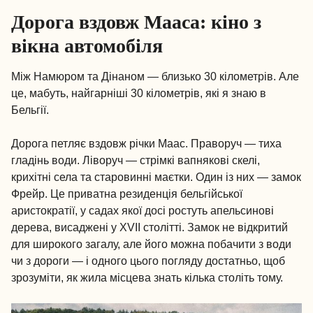
Дорога вздовж Мааса: кіно з
вікна автомобіля
Між Намюром та Дінаном — близько 30 кілометрів. Але
це, мабуть, найгарніші 30 кілометрів, які я знаю в
Бельгії.
Дорога петляє вздовж річки Маас. Праворуч — тиха
гладінь води. Ліворуч — стрімкі вапнякові скелі,
крихітні села та старовинні маєтки. Один із них — замок
Фрейр. Це приватна резиденція бельгійської
аристократії, у садах якої досі ростуть апельсинові
дерева, висаджені у XVII столітті. Замок не відкритий
для широкого загалу, але його можна побачити з води
чи з дороги — і одного цього погляду достатньо, щоб
зрозуміти, як жила місцева знать кілька століть тому.