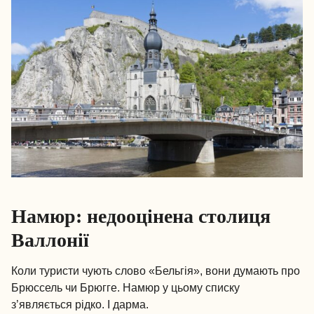
Намюр: недооцінена столиця
Валлонії
Коли туристи чують слово «Бельгія», вони думають про
Брюссель чи Брюгге. Намюр у цьому списку
з’являється рідко. І дарма.