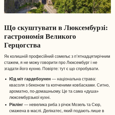
Що скуштувати в Люксембурзі:
гастрономія Великого
Герцогства
Як колишній професійний сомельє з п’ятнадцятирічним
стажем, я не можу говорити про Люксембург і не
згадати його кухню. Повірте: тут є що спробувати.
Юд міт гардебоунен
— національна страва:
квасоля з беконом та копченими ковбасками. Ситно,
ароматно, по-домашньому. Це та сама «душа»
люксембурзької кухні.
Ріклінг
— невелика риба з річок Мозель та Сюр,
смажена в маслі. Делікатес, який подають лише в