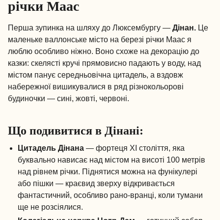
річки Маас
Перша зупинка на шляху до Люксембургу —
Дінан.
Це
маленьке валлонське місто на березі річки Маас я
люблю особливо ніжно. Воно схоже на декорацію до
казки: скелясті кручі прямовисно падають у воду, над
містом панує середньовічна цитадель, а вздовж
набережної вишикувалися в ряд різнокольорові
будиночки — сині, жовті, червоні.
Що подивитися в Дінані:
Цитадель Дінана
— фортеця XI століття, яка
буквально нависає над містом на висоті 100 метрів
над рівнем річки. Піднятися можна на фунікулері
або пішки — краєвид зверху відкривається
фантастичний, особливо рано-вранці, коли тумани
ще не розсіялися.