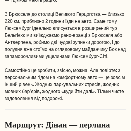
— і цілком мають рацію.
З Брюсселя до столиці Великого Герцогства — близько
220 км, приблизно 2 години їзди на авто. Саме тому
Люксембург ідеально вписується в розширений тур
Бельгією: ми виїжджаємо рано-вранці з Брюсселя або
Антверпена, робимо дві чудові зупинки дорогою, і до
полудня вже стоїмо на оглядовому майданчику Бок над
запаморочливими ущелинами Люксембург-Сіті.
Самостійно це зробити, звісно, можна. Але повірте: з
персональним гідом на комфортному авто — це зовсім
інший рівень. Жодних паркувальних стресів, жодних
мовних бар’єрів, жодного «куди йти далі». Тільки чисте
задоволення від подорожі.
Маршрут: Дінан — перлина