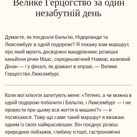
Велике Герцогство за один
незабутній день
Думаєте, як поєднати Бельгію, Нідерланди та
Люксембург в одній подорожі? Я покажу вам маршрут,
про який мріють досвідчені мандрівники: розкішні
каньйони річки Маас, середньовічний Намюр, казковий
Дінан — і у фіналі, як діамант в оправі, — Велике
Герцогство Люксембург.
Коли мої клієнти запитують мене: «Тетяно, а чи можна в
одній подорожі побачити і Бельгію, і Люксембург — і не
провести при цьому все життя в машині?» — я
посміхаюся. Тому що саме такий маршрут я вважаю
одним із своїх найкрасивіших. Він поєднує розкіш
природних пейзажів, глибину історії, гастрономічні