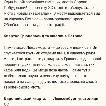
Один із найкрасивіших кам’яних мостів Європи.
Побудований на початку XX століття, з’єднує старе
місто з новими кварталами. З мосту відкривається вид
на ущелину Петрюс — запаморочливої краси.
Обов’язкова точка для фотографії.
Квартал Грюневальд та ущелина Петрюс
Нижнє місто Люксембурга — це зовсім інший світ. Ви
спускаєтеся крутими сходами вниз, в ущелину річки
Альзет, і потрапляєте до кварталу Грюневальд: червоні
черепичні дахи, млинові колеса, вікові платани, тихі
кафе біля води. Це місце поза часом, і саме тут я
люблю влаштовувати невелику паузу — просто
посидіти на лавці і відчути, що таке справжній спокій
європейського міста.
Європейський квартал — Люксембург як столиця
ЄС