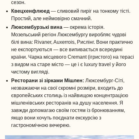
сезон.
Квецхенфлюед
— сливовий пиріг на тонкому тісті.
Простий, але неймовірно смачний.
Люксембурзькі вина
— окрема історія.
Мозельський регіон Люксембургу виробляє чудові
білі вина: Rivaner, Auxerrois, Рислінг. Вони практично
не експортуються — все випивається всередині
країни. Чарка місцевого Cremant (ігристого) на терасі
з видом на старе місто — це і є luxury travel у його
чистому вигляді.
Ресторани зі зірками Мішлен:
Люксембург-Сіті,
незважаючи на свої скромні розміри, входить до
європейських столиць із найвищою концентрацією
мішленівських ресторанів на душу населення. Я
завжди допомагаю своїм гостям із бронюванням,
якщо вони хочуть поєднати екскурсію з
гастрономічною вечерею.