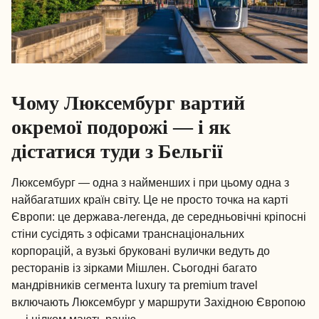
Чому Люксембург вартий
окремої подорожі — і як
дістатися туди з Бельгії
Люксембург — одна з найменших і при цьому одна з
найбагатших країн світу. Це не просто точка на карті
Європи: це держава-легенда, де середньовічні кріпосні
стіни сусідять з офісами транснаціональних
корпорацій, а вузькі бруковані вулички ведуть до
ресторанів із зірками Мішлен. Сьогодні багато
мандрівників сегмента luxury та premium travel
включають Люксембург у маршрути Західною Європою