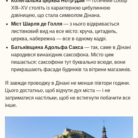
Колегіальна церква Нотр-Дам
— готичний собор
XIII–XV століть із характерною цибулинною
дзвіницею, що стала символом Дінана.
Міст Шарля де Голля
— з нього відкривається
листівковий вид на все місто: круча, цитадель,
церква, набережна — все в одному кадрі.
Батьківщина Адольфа Сакса
— так, саме в Дінані
народився винахідник саксофона. Місто цим
пишається: саксофони тут буквально всюди, вони
прикрашають фасади будинків та вітрини магазинів.
Я завжди проводжу в Дінані не менше півтори години.
Цього достатньо, щоб відчути дух міста — і не
затриматися настільки, щоб не встигнути побачити все
інше.