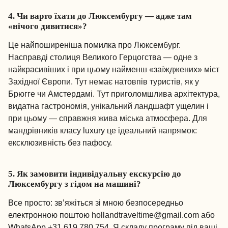
4. Чи варто їхати до Люксембургу — адже там
«нічого дивитися»?
Це найпоширеніша помилка про Люксембург.
Насправді столиця Великого Герцогства — одне з
найкрасивіших і при цьому найменш «заїжджених» міст
Західної Європи. Тут немає натовпів туристів, як у
Брюгге чи Амстердамі. Тут приголомшлива архітектура,
видатна гастрономія, унікальний ландшафт ущелин і
при цьому — справжня жива міська атмосфера. Для
мандрівників класу luxury це ідеальний напрямок:
ексклюзивність без пафосу.
5. Як замовити індивідуальну екскурсію до
Люксембургу з гідом на машині?
Все просто: зв’яжіться зі мною безпосередньо
електронною поштою hollandtraveltime@gmail.com або
WhatsApp +31 619 780 754
. Я складу програму під ваші