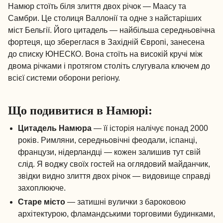
Намюр стоїть біля злиття двох річок — Маасу та
Самбри. Це столиця Валлонії та одне з найстаріших
міст Бельгії. Його цитадель — найбільша середньовічна
фортеця, що збереглася в Західній Європі, занесена
до списку ЮНЕСКО. Вона стоїть на високій кручі між
двома річками і протягом століть слугувала ключем до
всієї системи оборони регіону.
Що подивитися в Намюрі:
Цитадель Намюра
— її історія налічує понад 2000
років. Римляни, середньовічні феодали, іспанці,
французи, нідерландці — кожен залишив тут свій
слід. Я воджу своїх гостей на оглядовий майданчик,
звідки видно злиття двох річок — видовище справді
захоплююче.
Старе місто
— затишні вулички з бароковою
архітектурою, фламандськими торговими будинками,