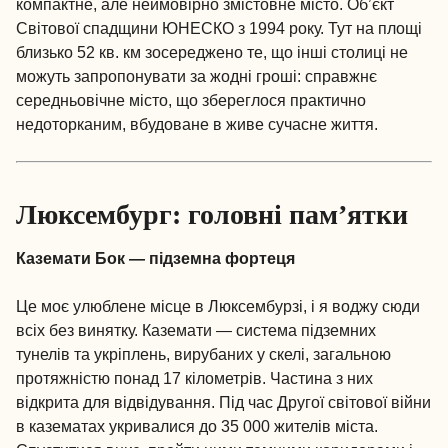
компактне, але неймовірно змістовне місто. Об’єкт
Світової спадщини ЮНЕСКО з 1994 року. Тут на площі
близько 52 кв. км зосереджено те, що інші столиці не
можуть запропонувати за жодні гроші: справжнє
середньовічне місто, що збереглося практично
недоторканим, вбудоване в живе сучасне життя.
Люксембург: головні пам’ятки
Каземати Бок — підземна фортеця
Це моє улюблене місце в Люксембурзі, і я воджу сюди
всіх без винятку. Каземати — система підземних
тунелів та укріплень, вирубаних у скелі, загальною
протяжністю понад 17 кілометрів. Частина з них
відкрита для відвідування. Під час Другої світової війни
в казематах укривалися до 35 000 жителів міста.