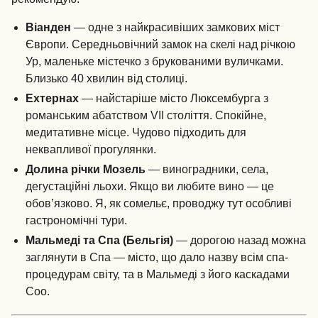
Віанден
— одне з найкрасивіших замкових міст
Європи. Середньовічний замок на скелі над річкою
Ур, маленьке містечко з брукованими вуличками.
Близько 40 хвилин від столиці.
Ехтернах
— найстаріше місто Люксембурга з
романським абатством VII століття. Спокійне,
медитативне місце. Чудово підходить для
неквапливої прогулянки.
Долина річки Мозель
— виноградники, села,
дегустаційні льохи. Якщо ви любите вино — це
обов’язково. Я, як сомельє, проводжу тут особливі
гастрономічні тури.
Мальмеді та Спа (Бельгія)
— дорогою назад можна
заглянути в Спа — місто, що дало назву всім спа-
процедурам світу, та в Мальмеді з його каскадами
Coo.