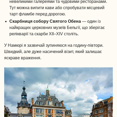
невеликими галереями та чудовими ресторанами.
Тут можна випити кави або спробувати місцевий
тарт фламбе перед дорогою.
Скарбниця собору Святого Обена
— один із
найкращих церковних музеїв Бельгії, що зберігає
релікварії та скарби XII–XIV століть.
У Намюрі я зазвичай зупиняюся на годину-півтори.
Швидкий, але дуже насичений візит, який залишає
яскраве враження.