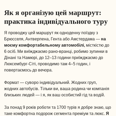
Як я організую цей маршрут:
практика індивідуального туру
Я проводжу цей маршрут як одноденну поїздку з
Брюсселя, Антверпена, Гента або Амстердама —
на
моєму комфортабельному автомобілі,
місткістю до
6 осіб. Ми виїжджаємо рано-вранці, робимо зупинки в
Дінані та Намюрі, до 12–13 години приїжджаємо до
Люксембург-Сіті, проводимо там 4–5 годин, і
повертаємось до вечора.
Формат — суворо індивідуальний. Жодних груп,
жодних автобусів. Тільки ви, ваша родина чи компанія
близьких людей — і я, як ваш особистий гід та водій.
За понад 9 років роботи та 1700 турів я добре знаю, що
таке комфортна подорож сегмента преміум та люкс.
Я