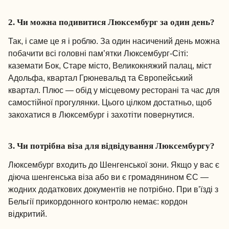
2. Чи можна подивитися Люксембург за один день?
Так, і саме це я і роблю. За один насичений день можна
побачити всі головні пам’ятки Люксембург-Сіті:
каземати Бок, Старе місто, Великокняжий палац, міст
Адольфа, квартал Грюневальд та Європейський
квартал. Плюс — обід у місцевому ресторані та час для
самостійної прогулянки. Цього цілком достатньо, щоб
закохатися в Люксембург і захотіти повернутися.
3. Чи потрібна віза для відвідування Люксембургу?
Люксембург входить до Шенгенської зони. Якщо у вас є
діюча шенгенська віза або ви є громадянином ЄС —
жодних додаткових документів не потрібно. При в’їзді з
Бельгії прикордонного контролю немає: кордон
відкритий.