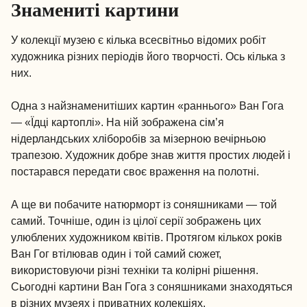
Знамениті картини
У колекції музею є кілька всесвітньо відомих робіт
художника різних періодів його творчості. Ось кілька з
них.
Одна з найзнаменитіших картин «раннього» Ван Гога
— «Їдці картоплі». На ній зображена сім’я
нідерландських хліборобів за мізерною вечірньою
трапезою. Художник добре знав життя простих людей і
постарався передати своє враження на полотні.
А ще ви побачите натюрморт із соняшниками — той
самий. Точніше, один із цілої серії зображень цих
улюблених художником квітів. Протягом кількох років
Ван Гог втілював один і той самий сюжет,
використовуючи різні техніки та колірні рішення.
Сьогодні картини Ван Гога з соняшниками знаходяться
в різних музеях і приватних колекціях.