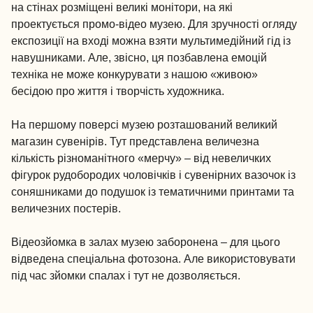
на стінах розміщені великі монітори, на які
проектується промо-відео музею. Для зручності огляду
експозиції на вході можна взяти мультимедійний гід із
навушниками. Але, звісно, ця позбавлена емоцій
техніка не може конкурувати з нашою «живою»
бесідою про життя і творчість художника.
На першому поверсі музею розташований великий
магазин сувенірів. Тут представлена величезна
кількість різноманітного «мерчу» – від невеличких
фігурок рудобородих чоловічків і сувенірних вазочок із
соняшниками до подушок із тематичними принтами та
величезних постерів.
Відеозйомка в залах музею заборонена – для цього
відведена спеціальна фотозона. Але використовувати
під час зйомки спалах і тут не дозволяється.