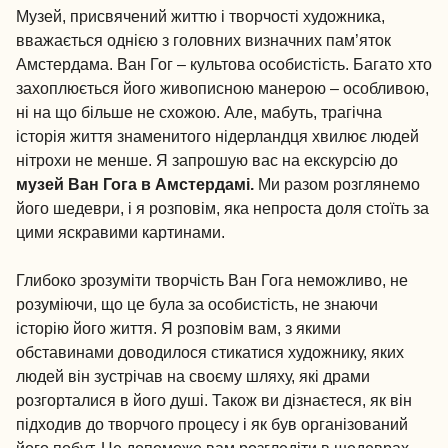
Музей, присвячений життю і творчості художника,
вважається однією з головних визначних пам’яток
Амстердама. Ван Гог – культова особистість. Багато хто
захоплюється його живописною манерою – особливою,
ні на що більше не схожою. Але, мабуть, трагічна
історія життя знаменитого нідерландця хвилює людей
нітрохи не менше. Я запрошую вас на екскурсію до
музей Ван Гога в Амстердамі.
Ми разом розглянемо
його шедеври, і я розповім, яка непроста доля стоїть за
цими яскравими картинами.
Глибоко зрозуміти творчість Ван Гога неможливо, не
розуміючи, що це була за особистість, не знаючи
історію його життя. Я розповім вам, з якими
обставинами доводилося стикатися художнику, яких
людей він зустрічав на своєму шляху, які драми
розгорталися в його душі. Також ви дізнаєтеся, як він
підходив до творчого процесу і як був організований