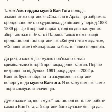
Також
Амстердам музей Ван Гога
володіє
знаменитою картиною «Спальня в Арлі», що зображає
орендоване житло художника, де він жив у період 1888-
1889 рр. Це її перший варіант, тоді як два наступних
зберігаються в Чикаго і Парижі. Також в експозиції
представлені такі картини, як «Квітучі гілки мигдалю»,
«Соняшники» і «Кипариси» та багато інших шедеврів.
До речі, з колекцією музею пов’язано кілька
кримінальних історій про викрадення картин. Перше
викрадення відбулося 1991 року, друге – 2002 р.
Винних було знайдено та засуджено, а картини
повернуто до
музею Вангога.
Я покажу вам, які саме
твори спокусили злочинців.
Дуже важливо, що в музеї виставлені не тільки роботи
самого Ван Гога, а й картини його сучасників, що дає