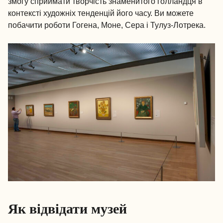
змогу сприймати творчість знаменитого голландця в
контексті художніх тенденцій його часу. Ви можете
побачити роботи Гогена, Моне, Сера і Тулуз-Лотрека.
Як відвідати музей