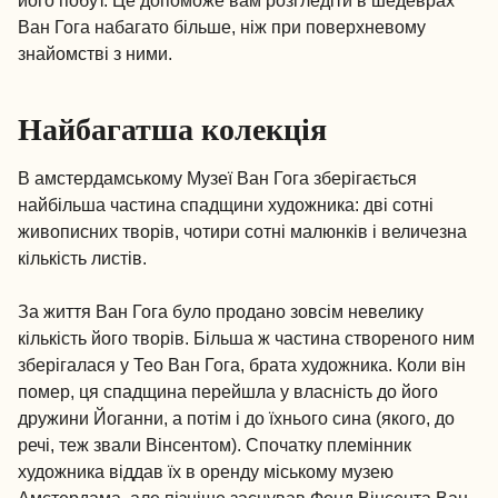
його побут. Це допоможе вам розгледіти в шедеврах
Ван Гога набагато більше, ніж при поверхневому
знайомстві з ними.
Найбагатша колекція
В амстердамському Музеї Ван Гога зберігається
найбільша частина спадщини художника: дві сотні
живописних творів, чотири сотні малюнків і величезна
кількість листів.
За життя Ван Гога було продано зовсім невелику
кількість його творів. Більша ж частина створеного ним
зберігалася у Тео Ван Гога, брата художника. Коли він
помер, ця спадщина перейшла у власність до його
дружини Йоганни, а потім і до їхнього сина (якого, до
речі, теж звали Вінсентом). Спочатку племінник
художника віддав їх в оренду міському музею