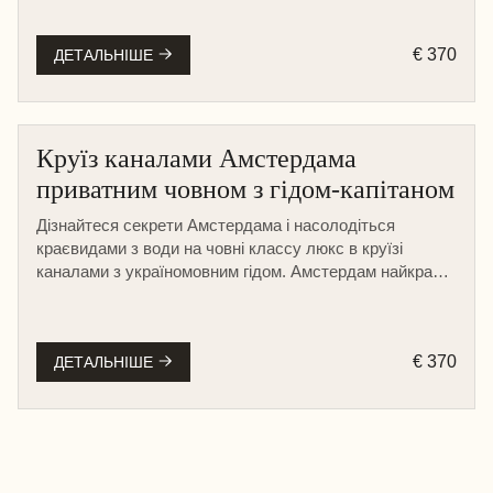
€ 370
ДЕТАЛЬНІШЕ
Круїз каналами Амстердама
приватним човном з гідом-капітаном
Дізнайтеся секрети Амстердама і насолодіться
краєвидами з води на човні классу люкс в круїзі
каналами з україномовним гідом. Амстердам найкраще
відкривається саме з води.
€ 370
ДЕТАЛЬНІШЕ