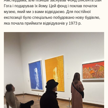
Амстердама, але пізніше заснував Фонд Вінсента Ван
Гога і подарував їх йому. Цей фонд і поклав початок
музею, який ми з вами відвідаємо. Для постійної
експозиції було спеціально побудовано нову будівлю,
яка почала приймати відвідувачів у 1973 р.