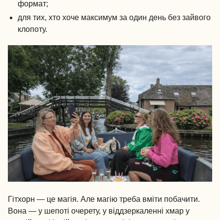
формат;
для тих, хто хоче максимум за один день без зайвого
клопоту.
Гітхорн — це магія. Але магію треба вміти побачити.
Вона — у шепоті очерету, у віддзеркаленні хмар у