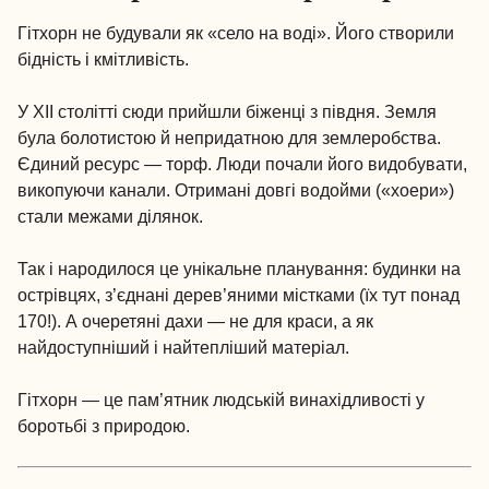
Гітхорн не будували як «село на воді». Його створили
бідність і кмітливість.
У XII столітті сюди прийшли біженці з півдня. Земля
була болотистою й непридатною для землеробства.
Єдиний ресурс — торф. Люди почали його видобувати,
викопуючи канали. Отримані довгі водойми («хоери»)
стали межами ділянок.
Так і народилося це унікальне планування: будинки на
острівцях, з’єднані дерев’яними містками (їх тут понад
170!). А очеретяні дахи — не для краси, а як
найдоступніший і найтепліший матеріал.
Гітхорн — це пам’ятник людській винахідливості у
боротьбі з природою.