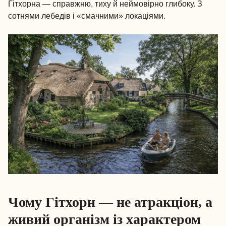
Гітхорна — справжню, тиху й неймовірно глибоку. З
сотнями лебедів і «смачними» локаціями.
Чому Гітхорн — не атракціон, а
живий організм із характером