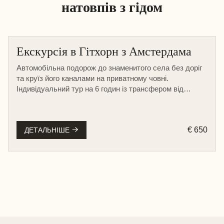
натовпів з гідом
Екскурсія в Гітхорн з Амстердама
Автомобільна подорож до знаменитого села без доріг
та круїз його каналами на приватному човні.
Індивідуальний тур на 6 годин із трансфером від
вашого готелю в Амстердамі.
€ 650
ДЕТАЛЬНІШЕ