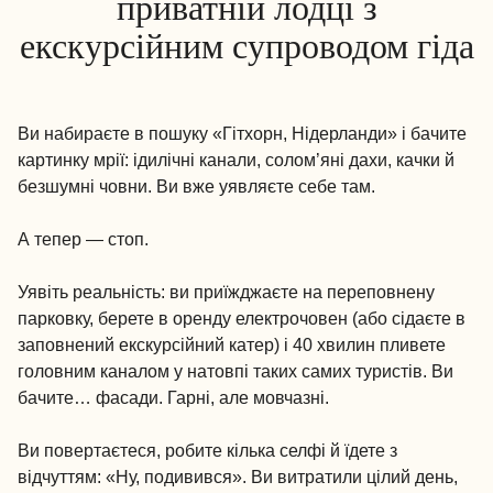
приватній лодці з
екскурсійним супроводом гіда
Ви набираєте в пошуку «Гітхорн, Нідерланди» і бачите
картинку мрії: ідилічні канали, солом’яні дахи, качки й
безшумні човни. Ви вже уявляєте себе там.
А тепер — стоп.
Уявіть реальність: ви приїжджаєте на переповнену
парковку, берете в оренду електрочовен (або сідаєте в
заповнений екскурсійний катер) і 40 хвилин пливете
головним каналом у натовпі таких самих туристів. Ви
бачите… фасади. Гарні, але мовчазні.
Ви повертаєтеся, робите кілька селфі й їдете з
відчуттям: «Ну, подивився». Ви витратили цілий день,