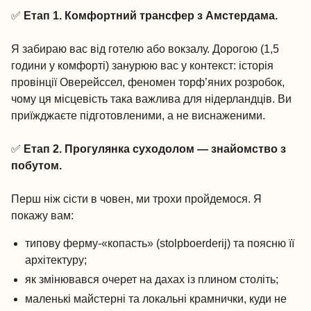
✅
Етап 1. Комфортний трансфер з Амстердама.
Я забираю вас від готелю або вокзалу. Дорогою (1,5
години у комфорті) занурюю вас у контекст: історія
провінції Оверейссел, феномен торф’яних розробок,
чому ця місцевість така важлива для нідерландців. Ви
приїжджаєте підготовленими, а не виснаженими.
✅
Етап 2. Прогулянка суходолом — знайомство з
побутом.
Перш ніж сісти в човен, ми трохи пройдемося. Я
покажу вам:
типову ферму-«копасть» (stolpboerderij) та поясню її
архітектуру;
як змінювався очерет на дахах із плином століть;
маленькі майстерні та локальні крамнички, куди не