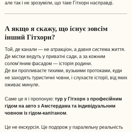
але так і не зрозуміли, що таке Гітхорн насправді.
А якщо я скажу, що існує зовсім
інший Гітхорн?
Той, де канали — не атракціон, а давня система життя.
Де містки ведуть у приватні сади, а за кожним
солом’яним фасадом — історія родини.
Де ви пропливаєте тихими, вузькими протоками, куди
не заходять туристичні човни, і слухаєте історії, від яких
оживає минуле.
Саме це я і пропоную:
тур у Гітхорн з професійним
гідом на авто з Амстердама та індивідуальним
човном із гідом-капітаном
.
Це не екскурсія. Це подорож у паралельну реальність