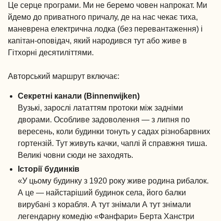
Це серце програми. Ми не беремо човен напрокат. Ми
йдемо до приватного причалу, де на нас чекає тиха,
маневрена електрична лодка (без перевантаження) і
капітан-оповідач, який народився тут або живе в
Гітхорні десятиліттями.
Авторський маршрут включає:
Секретні канали (Binnenwijken)
Вузькі, зарослі лататтям протоки між задніми
дворами. Особливе задоволення — з липня по
вересень, коли будинки тонуть у садах різнобарвних
гортензій. Тут живуть качки, чаплі й справжня тиша.
Великі човни сюди не заходять.
Історії будинків
«У цьому будинку з 1920 року живе родина рибалок.
А це — найстаріший будинок села, його балки
вирубані з корабля. А тут знімали А тут знімали
легендарну комедію «Фанфари» Берта Ханстри