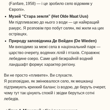
(Fanfare, 1958) — і це зробило село відомим у
Європі».
Музей “Стара земля” (Het Olde Maat Uus)
Ми підпливаємо до нього з води — це найкращий
ракурс. Я розповім про побут селян, які жили на цих
острівцях.
Природу заповідника Де Вейден (De Wieden)
Ми виходимо за межі села в національний парк —
царство очерету, водяних лілій і птахів. Справжнє
лебедине озеро. Саме цей безкрайній водний
ландшафт формує характер регіону.
Ви не просто «пливете». Ви слухаєте.
Я розповідаю, як змінювалося село, як мешканці
підтримують крихкий баланс із водою, де беруть очерет,
чому тут так цінують спокій і звідки беруться сотні
лебедів.