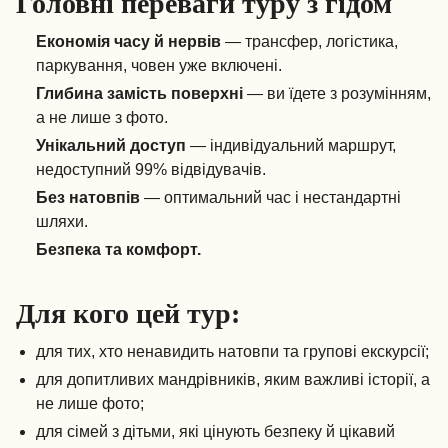
Головні переваги туру з гідом
Економія часу й нервів
— трансфер, логістика,
паркування, човен уже включені.
Глибина замість поверхні
— ви їдете з розумінням,
а не лише з фото.
Унікальний доступ
— індивідуальний маршрут,
недоступний 99% відвідувачів.
Без натовпів
— оптимальний час і нестандартні
шляхи.
Безпека та комфорт.
Для кого цей тур:
для тих, хто ненавидить натовпи та групові екскурсії;
для допитливих мандрівників, яким важливі історії, а
не лише фото;
для сімей з дітьми, які цінують безпеку й цікавий