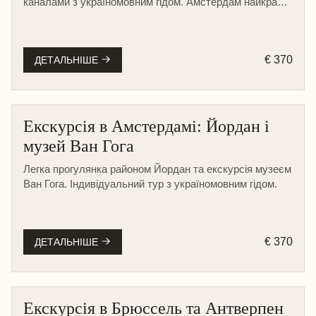
каналами з україномовним гідом. Амстердам найкраще
відкривається саме з води.
€ 370
ДЕТАЛЬНІШЕ
Екскурсія в Амстердамі: Йордан і
музей Ван Гога
Легка прогулянка районом Йордан та екскурсія музеєм
Ван Гога. Індивідуальний тур з україномовним гідом.
€ 370
ДЕТАЛЬНІШЕ
Екскурсія в Брюссель та Антверпен