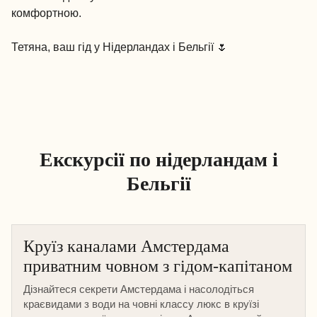
комфортною.
Тетяна, ваш гід у Нідерландах і Бельгії 🌷
Екскурсії по нідерландам і
Бельгії
Круїз каналами Амстердама
приватним човном з гідом-капітаном
Дізнайтеся секрети Амстердама і насолодіться
краєвидами з води на човні классу люкс в круїзі