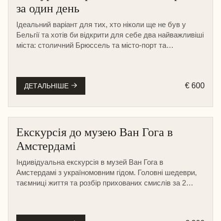
за один день
Ідеальний варіант для тих, хто ніколи ще не був у
Бельгії та хотів би відкрити для себе два найважливіші
міста: столичний Брюссель та місто-порт та
діамантову столицю світу Антверпен.
€ 600
ДЕТАЛЬНІШЕ
Екскурсія до музею Ван Гога в
Амстердамі
Індивідуальна екскурсія в музей Ван Гога в
Амстердамі з україномовним гідом. Головні шедеври,
таємниці життя та розбір прихованих смислів за 2
години.