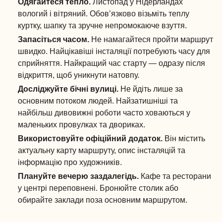
Одягайтеся тепло.
Листопад у Нідерландах
вологий і вітряний. Обов’язково візьміть теплу
куртку, шапку та зручне непромокаюче взуття.
Запасіться часом.
Не намагайтеся пройти маршрут
швидко. Найцікавіші інсталяції потребують часу для
сприйняття. Найкращий час старту — одразу після
відкриття, щоб уникнути натовпу.
Досліджуйте бічні вулиці.
Не йдіть лише за
основним потоком людей. Найзатишніші та
найбільш дивовижні роботи часто ховаються у
маленьких провулках та двориках.
Використовуйте офіційний додаток.
Він містить
актуальну карту маршруту, опис інсталяцій та
інформацію про художників.
Плануйте вечерю заздалегідь.
Кафе та ресторани
у центрі переповнені. Бронюйте столик або
обирайте заклади поза основним маршрутом.