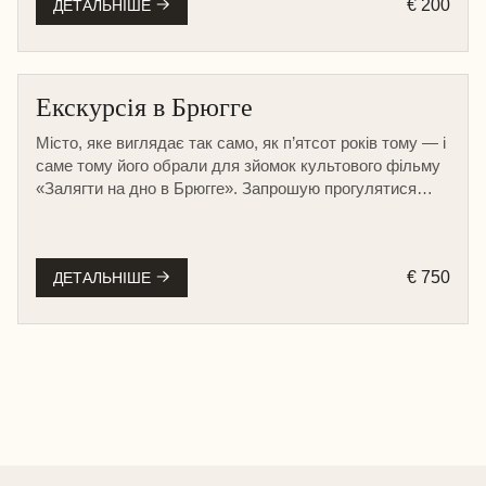
€ 200
ДЕТАЛЬНІШЕ
Екскурсія в Брюгге
Місто, яке виглядає так само, як п’ятсот років тому — і
саме тому його обрали для зйомок культового фільму
«Залягти на дно в Брюгге». Запрошую прогулятися
цими місцями разом.
€ 750
ДЕТАЛЬНІШЕ