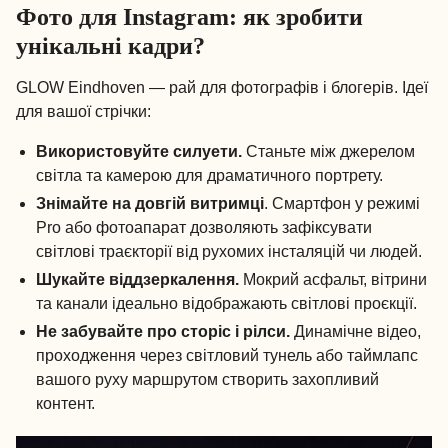
Фото для Instagram: як зробити
унікальні кадри?
GLOW Eindhoven — рай для фотографів і блогерів. Ідеї
для вашої стрічки:
Використовуйте силуети.
Станьте між джерелом
світла та камерою для драматичного портрету.
Знімайте на довгій витримці
. Смартфон у режимі
Pro або фотоапарат дозволяють зафіксувати
світлові траєкторії від рухомих інсталяцій чи людей.
Шукайте віддзеркалення.
Мокрий асфальт, вітрини
та канали ідеально відображають світлові проєкції.
Не забувайте про сторіс і рілси.
Динамічне відео,
проходження через світловий тунель або таймлапс
вашого руху маршрутом створить захопливий
контент.