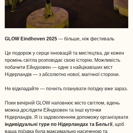
GLOW Eindhoven 2025
— більше, ніж фестиваль
Це подорож у серце інновацій та мистецтва, де кожен
промінь світла розповідає свою історію. Можливість
побачити Ейндховен — одне з найцікавіших міст
Нідерландів — з абсолютно нової, магічної сторони.
Не відкладайте — почніть планувати поїздку вже зараз.
Поки вечірній GLOW наповнює місто світлом, вдень
можна дослідити Ейндховен та інші куточки
Нідерландів. Я із задоволенням допоможу організувати
індивідуальні тури по Нідерландах та Бельгії
, щоб
ваша поїздка була максимально насиченою та