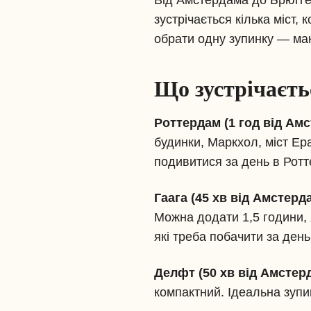
Від Амстердама до Брюгге 
зустрічається кілька міст,
обрати одну зупинку — макс
Що зустрічаєть
Роттердам (1 год від Ам
будинки, Маркхол, міст Ер
подивитися за день в Ротт
Гаага (45 хв від Амстер
Можна додати 1,5 години, 
які треба побачити за день 
Делфт (50 хв від Амсте
компактний. Ідеальна зупи