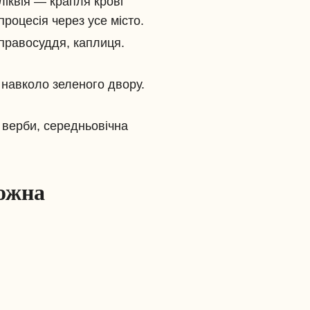
ліквія — крапля крові
процесія через усе місто.
 правосуддя, каплиця.
 навколо зеленого двору.
, верби, середньовічна
можна