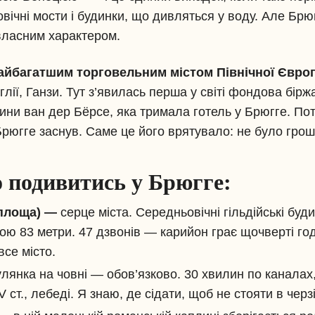
вічні мости і будинки, що дивляться у воду. Але Брюг
 власним характером.
айбагатшим торговельним містом Північної Євро
Англії, Ганзи. Тут з’явилась перша у світі фондова бі
ни ван дер Бёрсе, яка тримала готель у Брюгге. Поті
рюгге заснув. Саме це його врятувало: не було гро
 подивитись у Брюгге:
 площа) —
серце міста. Середньовічні гільдійські буди
ою 83 метри. 47 дзвонів — карийон грає щочверті го
все місто.
лянка на човні — обов’язково. 30 хвилин по каналах,
 ст., лебеді. Я знаю, де сідати, щоб не стояти в черзі