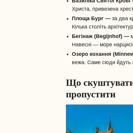
Базиліка Святої Крові
Христа, привезена хрест
Площа Бург —
за два к
Кілька століть архітекту
Бегінаж (Begijnhof) —
Навесні — море нарцисів
Озеро кохання (Minne
вежа. Саме сюди йдуть з
Що скуштувати в
пропустити