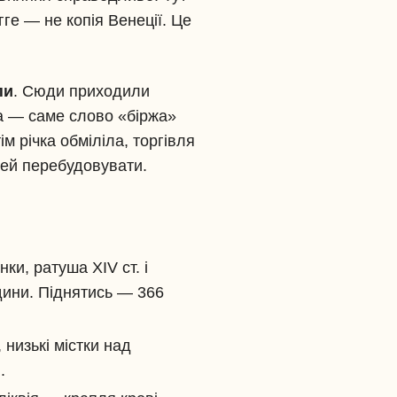
ге — не копія Венеції. Це
пи
. Сюди приходили
ржа — саме слово «біржа»
м річка обміліла, торгівля
шей перебудовувати.
нки, ратуша XIV ст. і
дини. Піднятись — 366
 низькі містки над
.