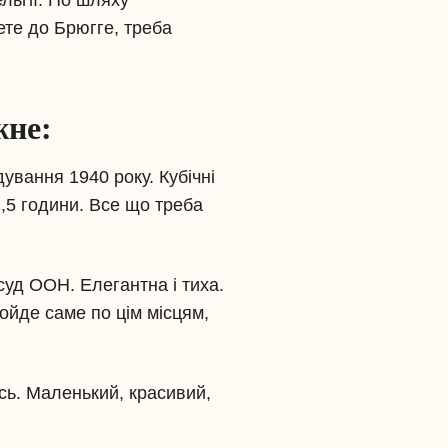
льгії. По шляху
дете до Брюгге, треба
жне:
ування 1940 року. Кубічні
,5 години. Все що треба
суд ООН. Елегантна і тиха.
ойде саме по цім місцям,
ь. Маленький, красивий,