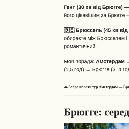
Гент (30 хв від Брюгге) 
його цікавішим за Брюгге 
🇧🇪 Брюссель (45 хв ві
обираєте між Брюсселем і 
романтичний.
Моя порада:
Амстердам →
(1,5 год) → Брюгге (3–4 
🚗 Забронювати тур Амстердам — Брю
Брюгге: серед