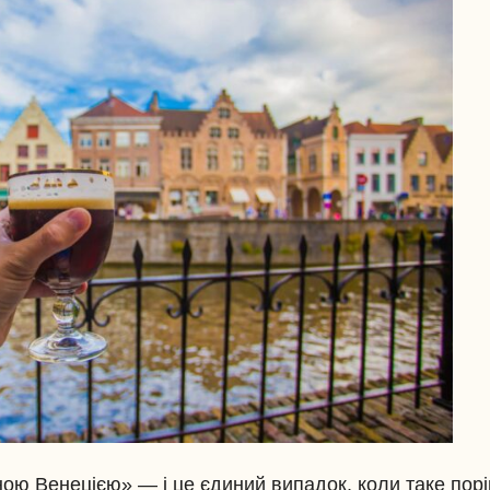
ою Венецією» — і це єдиний випадок, коли таке пор