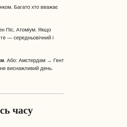
инком. Багато хто вважає
ен Піс, Атоміум. Якщо
гге — середньовічний і
ам
. Або: Амстердам → Гент
 не виснажливий день.
сь часу