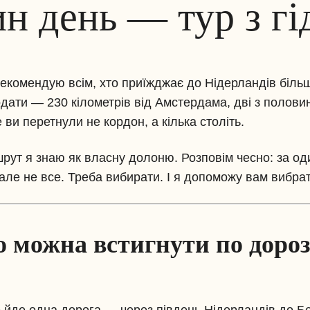
ин день — тур з гі
рекомендую всім, хто приїжджає до Нідерландів більш
дати — 230 кілометрів від Амстердама, дві з полов
 ви перетнули не кордон, а кілька століть.
шрут я знаю як власну долоню. Розповім чесно: за о
ле не все. Треба вибирати. І я допоможу вам вибра
можна встигнути по дорозі