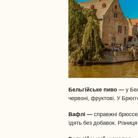
Бельгійське пиво —
у Бе
червоні, фруктові. У Брюгг
Вафлі —
справжні брюссел
їдять без добавок. Різниц