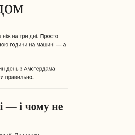
дом
 ніж на три дні. Просто
иною години на машині — а
дин день з Амстердама
ти правильно.
 — і чому не