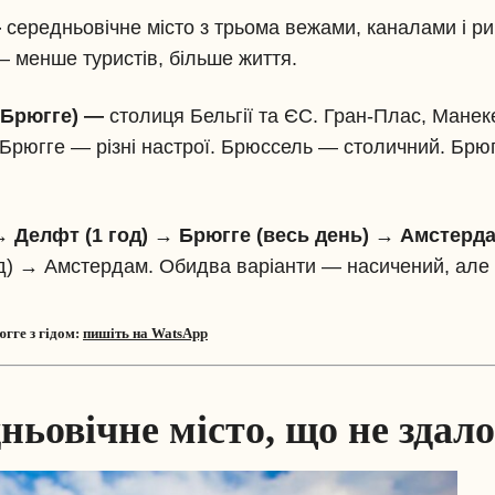
—
середньовічне місто з трьома вежами, каналами і р
— менше туристів, більше життя.
д Брюгге) —
столиця Бельгії та ЄС. Гран-Плас, Манек
Брюгге — різні настрої. Брюссель — столичний. Брю
 Делфт (1 год) → Брюгге (весь день) → Амстерд
год) → Амстердам. Обидва варіанти — насичений, але
гге з гідом:
пишіть на WatsApp
ньовічне місто, що не здало