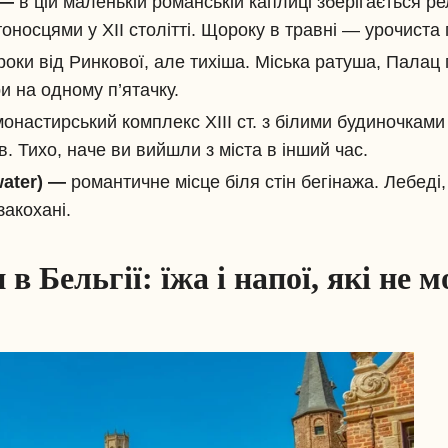
 —
в цій маленькій романській каплиці зберігається ре
оносцями у XII столітті. Щороку в травні — урочиста 
роки від Ринкової, але тихіша. Міська ратуша, Палац
ри на одному п’ятачку.
монастирський комплекс XIII ст. з білими будиночками
. Тихо, наче ви вийшли з міста в інший час.
water) —
романтичне місце біля стін бегінажа. Лебеді
акохані.
 Бельгії: їжа і напої, які не 