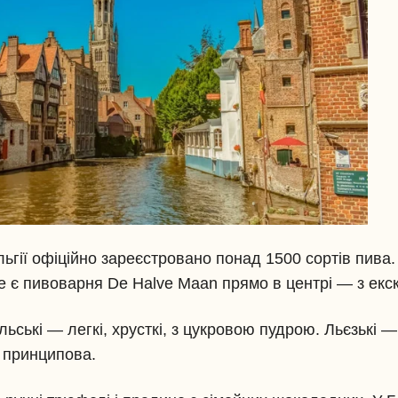
льгії офіційно зареєстровано понад 1500 сортів пива. 
е є пивоварня De Halve Maan прямо в центрі — з екск
ьські — легкі, хрусткі, з цукровою пудрою. Льєзькі —
я принципова.