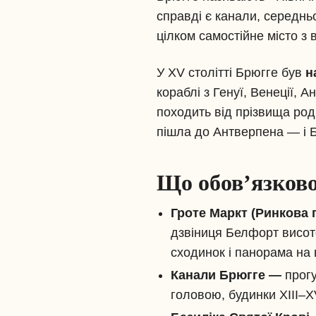
справді є канали, середньо
цілком самостійне місто з
У XV столітті Брюгге був
н
кораблі з Генуї, Венеції, 
походить від прізвища роди
пішла до Антверпена — і Б
Що обов’язково
Гроте Маркт (Ринкова
дзвіниця Белфорт висот
сходинок і панорама на 
Канали Брюгге —
прогу
головою, будинки XIII–XV