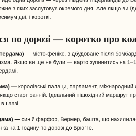
йде одна дорога — через південь Нідерландів до Бе
 кожне з яких заслуговує окремого дня. Але якщо ви ї
имум дві, і короткі.
ся по дорозі — коротко про ко
стердама) —
місто-фенікс, відбудоване після бомбард
азма. Якщо ви ще не були — варто зупинитись на 1–1
ердамі.
дама) —
королівські палаци, парламент, Міжнародний 
якщо старт ранній. Ідеальний пішохідний маршрут пр
в Гаазі.
рдама) —
синій фарфор, Вермер, башта, що нахилилас
нка на 1 годину по дорозі до Брюгге.