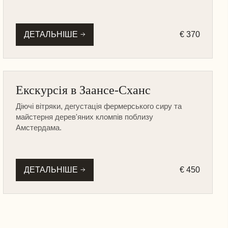
ДЕТАЛЬНІШЕ
€ 370
ГОЛЛАНДСЬКІ СЕЛА
Екскурсія в Заансе-Сханс
НА МАШИНІ
Діючі вітряки, дегустація фермерського сиру та
майстерня дерев'яних кломпів поблизу
Амстердама.
ДЕТАЛЬНІШЕ
€ 450