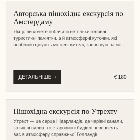
АМСТЕРДАМ
Авторська пішохідна екскурсія по
ПІШОХІДНА
Амстердаму
Якщо ви хочете побачити не тільки головні
туристичні пам'ятки, а й атмосферні куточки, які
особливо цінують місцеві жителі, запрошую на мою
пішохідну екскурсію в Амстердамі
ДЕТАЛЬНІШЕ
€ 180
ІНШІ МІСТА
Пішохідна екскурсія по Утрехту
ПІШОХІДНА
Утрехт — це серце Нідерландів, де чарівні канали,
затишні вулиці та старовинні будівлі переносять
вас в атмосферу справжньої Голландії