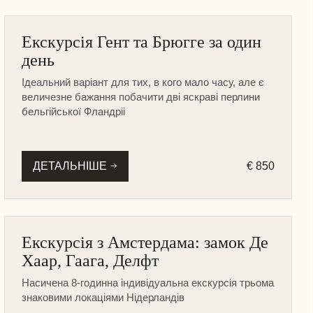
БЕЛЬГІЯ
Екскурсія Гент та Брюгге за один
НА МАШИНІ
день
Ідеальний варіант для тих, в кого мало часу, але є
величезне бажання побачити дві яскраві перлини
бельгійської Фландріі
ДЕТАЛЬНІШЕ
€ 850
ІНШІ МІСТА
Екскурсія з Амстердама: замок Де
МУЗЕЇ ТА ЗАМКИ
Хаар, Гаага, Делфт
НА МАШИНІ
Насичена 8-годинна індивідуальна екскурсія трьома
ПІШОХІДНА
знаковими локаціями Нідерландів