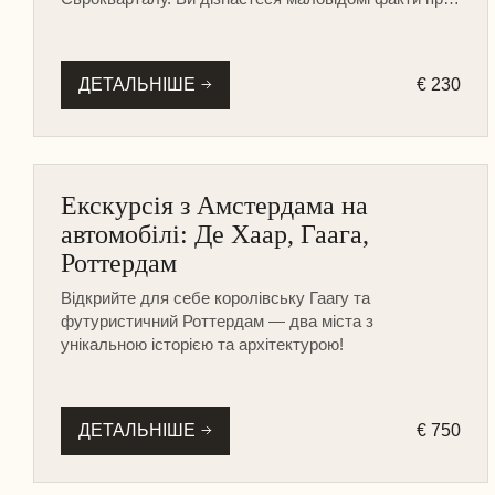
королівську родину, ознайомитеся з місцевою
архітектурою та скуштуєте справжній бельгійський
шоколад.
ДЕТАЛЬНІШЕ
€ 230
ІНШІ МІСТА
Екскурсія з Амстердама на
МУЗЕЇ ТА ЗАМКИ
автомобілі: Де Хаар, Гаага,
НА МАШИНІ
Роттердам
ПІШОХІДНА
Відкрийте для себе королівську Гаагу та
футуристичний Роттердам — два міста з
унікальною історією та архітектурою!
ДЕТАЛЬНІШЕ
€ 750