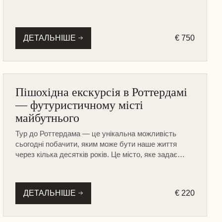
ДЕТАЛЬНІШЕ
€ 750
ІНШІ МІСТА
Пішохідна екскурсія в Роттердамі
ПІШОХІДНА
— футуристичному місті
майбутнього
Тур до Роттердама — це унікальна можливість
сьогодні побачити, яким може бути наше життя
через кілька десятків років. Це місто, яке задає
стиль в архітектурі та дизайні інтер'єрів усій Європі!
Сімейні екскурсії визначними пам’ятками
Роттердама будуть цікаві і дорослим, і дітям —
ДЕТАЛЬНІШЕ
€ 220
настільки все тут вражає уяву!