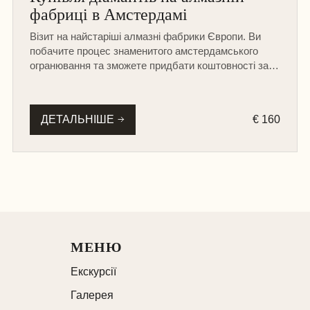
ПІШОХІДНА
фабриці в Амстердамі
Візит на найстаріші алмазні фабрики Європи. Ви
побачите процес знаменитого амстердамського
огранювання та зможете придбати коштовності за
справедливою ціною безпосередньо у майстрів.
ДЕТАЛЬНІШЕ
€ 160
МЕНЮ
Екскурсії
Галерея