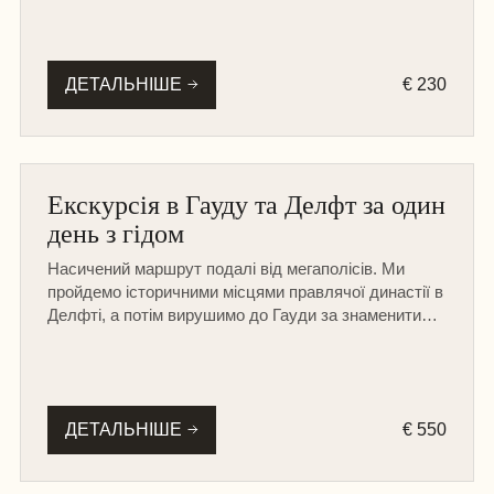
ДЕТАЛЬНІШЕ
€ 230
ІНШІ МІСТА
Екскурсія в Гауду та Делфт за один
НА МАШИНІ
день з гідом
ПІШОХІДНА
Насичений маршрут подалі від мегаполісів. Ми
пройдемо історичними місцями правлячої династії в
Делфті, а потім вирушимо до Гауди за знаменитим
фермерським сиром та стропвафлями.
ДЕТАЛЬНІШЕ
€ 550