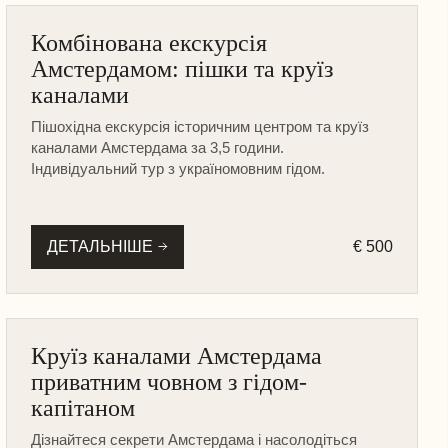
АМСТЕРДАМ
Комбінована екскурсія
КРУЇЗ НА ЧОВНІ
Амстердамом: пішки та круїз
ПІШОХІДНА
каналами
Пішохідна екскурсія історичним центром та круїз
каналами Амстердама за 3,5 години.
Індивідуальний тур з україномовним гідом.
ДЕТАЛЬНІШЕ
€ 500
АМСТЕРДАМ
Круїз каналами Амстердама
КРУЇЗ НА ЧОВНІ
приватним човном з гідом-
капітаном
Дізнайтеся секрети Амстердама і насолодіться