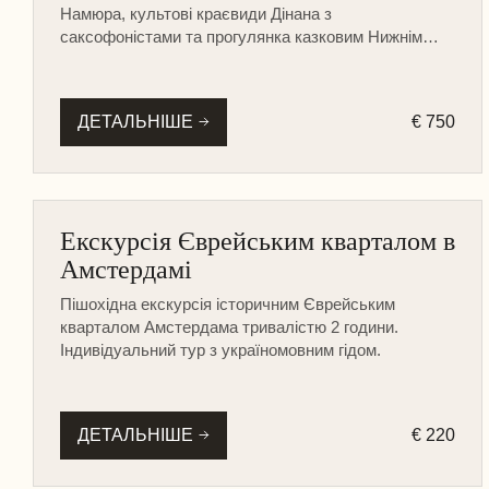
Намюра, культові краєвиди Дінана з
саксофоністами та прогулянка казковим Нижнім
містом Люксембурга.
ДЕТАЛЬНІШЕ
€ 750
АМСТЕРДАМ
Екскурсія Єврейським кварталом в
ПІШОХІДНА
Амстердамі
Пішохідна екскурсія історичним Єврейським
кварталом Амстердама тривалістю 2 години.
Індивідуальний тур з україномовним гідом.
ДЕТАЛЬНІШЕ
€ 220