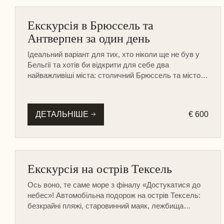
БЕЛЬГІЯ
Екскурсія в Брюссель та
НА МАШИНІ
Антверпен за один день
ПІШОХІДНА
Ідеальний варіант для тих, хто ніколи ще не був у
Бельгії та хотів би відкрити для себе два
найважливіші міста: столичний Брюссель та місто-
порт та діамантову столицю світу Антверпен.
ДЕТАЛЬНІШЕ
€ 600
ІНШІ МІСТА
Екскурсія на острів Тексель
НА МАШИНІ
Ось воно, те саме море з фіналу «Достукатися до
небес»! Автомобільна подорож на острів Тексель:
безкрайні пляжі, старовинний маяк, лежбища
морських котиків і знамениті вівчарські ферми.