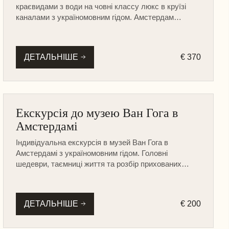
краєвидами з води на човні классу люкс в круїзі
каналами з україномовним гідом. Амстердам
найкраще відкривається саме з води.
ДЕТАЛЬНІШЕ
€ 370
АМСТЕРДАМ
Екскурсія до музею Ван Гога в
МУЗЕЇ ТА ЗАМКИ
Амстердамі
ПІШОХІДНА
Індивідуальна екскурсія в музей Ван Гога в
Амстердамі з україномовним гідом. Головні
шедеври, таємниці життя та розбір прихованих
смислів за 2 години.
ДЕТАЛЬНІШЕ
€ 200