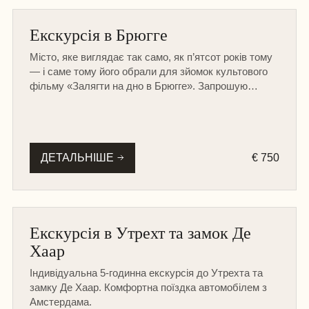
БЕЛЬГІЯ
Екскурсія в Брюгге
НА МАШИНІ
Місто, яке виглядає так само, як п’ятсот років тому
ПІШОХІДНА
— і саме тому його обрали для зйомок культового
фільму «Залягти на дно в Брюгге». Запрошую
прогулятися цими місцями разом.
ДЕТАЛЬНІШЕ
€ 750
МУЗЕЇ ТА ЗАМКИ
Екскурсія в Утрехт та замок Де
НА МАШИНІ
Хаар
Індивідуальна 5-годинна екскурсія до Утрехта та
замку Де Хаар. Комфортна поїздка автомобілем з
Амстердама.