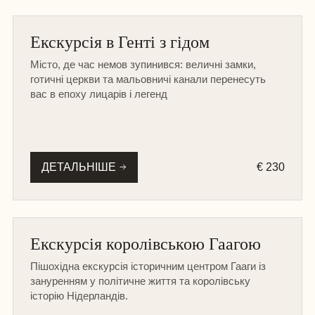
БЕЛЬГІЯ
Екскурсія в Генті з гідом
ПІШОХІДНА
Місто, де час немов зупинився: величні замки,
готичні церкви та мальовничі канали перенесуть
вас в епоху лицарів і легенд
ДЕТАЛЬНІШЕ
€ 230
ІНШІ МІСТА
Екскурсія королівською Гаагою
ПІШОХІДНА
Пішохідна екскурсія історичним центром Гааги із
зануренням у політичне життя та королівську
історію Нідерландів.