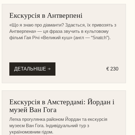
БЕЛЬГІЯ
Екскурсія в Антверпені
ПІШОХІДНА
«Що я знаю про діаманти? Здається, їх привозять з
Антверпена» — ця фраза звучить в культовому
фільмі Гая Річі «Великий куш» (англ — “Snatch”).
ДЕТАЛЬНІШЕ
€ 230
АМСТЕРДАМ
Екскурсія в Амстердамі: Йордан і
МУЗЕЇ ТА ЗАМКИ
музей Ван Гога
ПІШОХІДНА
Легка прогулянка районом Йордан та екскурсія
музеєм Ван Гога. Індивідуальний тур з
україномовним гідом.