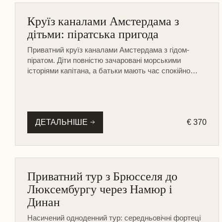
АМСТЕРДАМ
Круїз каналами Амстердама з
КРУЇЗ НА ЧОВНІ
дітьми: піратська пригода
Приватний круїз каналами Амстердама з гідом-
піратом. Діти повністю зачаровані морськими
історіями капітана, а батьки мають час спокійно
оглянути місто з води.
ДЕТАЛЬНІШЕ
€ 370
БЕЛЬГІЯ
Приватний тур з Брюсселя до
НА МАШИНІ
Люĸсембургу через Намюр і
Динан
Насичений одноденний тур: середньовічні фортеці