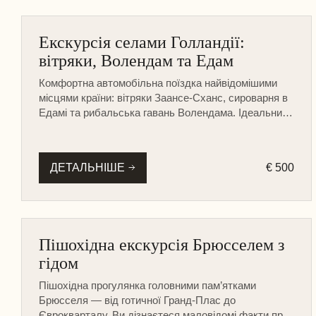
ГОЛЛАНДСЬКІ СЕЛА
Екскурсія селами Голландії:
НА МАШИНІ
вітряки, Волендам та Едам
Комфортна автомобільна поїздка найвідомішими
місцями країни: вітряки Заансе-Сханс, сироварня в
Едамі та рибальська гавань Волендама. Ідеальний
маршрут для відпочинку з родиною.
ДЕТАЛЬНІШЕ
€ 500
БЕЛЬГІЯ
Пішохідна екскурсія Брюсселем з
ІНШІ МІСТА
гідом
ПІШОХІДНА
Пішохідна прогулянка головними пам’ятками
Брюсселя — від готичної Гранд-Плас до
Єврокварталу. Ви дізнаєтеся маловідомі факти про