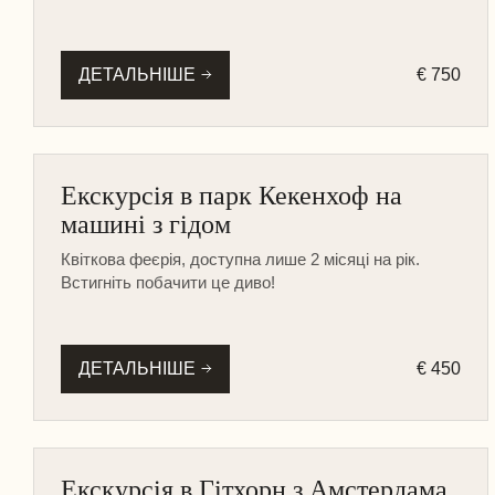
ДЕТАЛЬНІШЕ
€ 750
АМСТЕРДАМ
Екскурсія в парк Кекенхоф на
НА МАШИНІ
машині з гідом
СЕЗОННІ ТУРИ
Квіткова феєрія, доступна лише 2 місяці на рік.
Встигніть побачити це диво!
ДЕТАЛЬНІШЕ
€ 450
ГОЛЛАНДСЬКІ СЕЛА
Екскурсія в Гітхорн з Амстердама