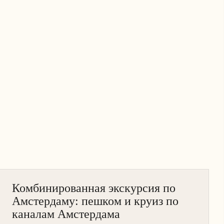
АМСТЕРДАМ
Комбинированная экскурсия по
КРУИЗ НА ЛОДКЕ
Амстердаму: пешком и круиз по
ПЕШЕХОДНАЯ
каналам Амстердама