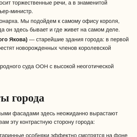
осит торжественные речи, а в знаменитой
ьер-министр.
нарха. Мы подойдем к самому офису короля,
да он здесь бывает и где живет на самом деле.
ого Якова)
— старейшие здания города: в первой
крестят новорожденных членов королевской
одного суда ООН с высокой неоготической
ы города
инными фасадами здесь неожиданно вырастают
ам эту контрастную сторону города:
старинные особняки эффектно смотрятся на фоне