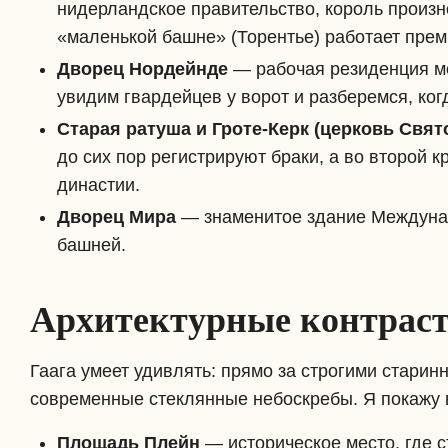
нидерландское правительство, король произн
«маленькой башне» (Торентье) работает прем
Дворец Нордейнде
— рабочая резиденция мо
увидим гвардейцев у ворот и разберемся, ког
Старая ратуша и Гроте-Керк (церковь Свят
до сих пор регистрируют браки, а во второй 
династии.
Дворец Мира
— знаменитое здание Междунар
башней.
Архитектурные контраст
Гаага умеет удивлять: прямо за строгими стар
современные стеклянные небоскребы. Я покажу в
Площадь Плейн
— историческое место, где 