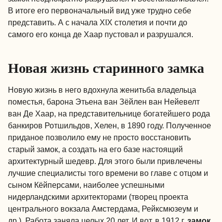
В итоге его первоначальный вид уже трудно себе
представить. А с начала XIX столетия и почти до
самого его конца де Хаар пустовал и разрушался.
Новая жизнь старинного замка
Новую жизнь в него вдохнула женитьба владельца
поместья, барона Этьена ван Зёйлен ван Нейевелт
ван Де Хаар, на представительнице богатейшего рода
банкиров Ротшильдов, Хелен, в 1890 году. Полученное
приданое позволило ему не просто восстановить
старый замок, а создать на его базе настоящий
архитектурный шедевр. Для этого были привлечены
лучшие специалисты того времени во главе с отцом и
сыном Кёйперсами, наиболее успешными
нидерландскими архитекторами (творец проекта
центрального вокзала Амстердама, Рейксмюзеум и
др.). Работа заняла целых 20 лет. И вот, в 1912 г.
замок