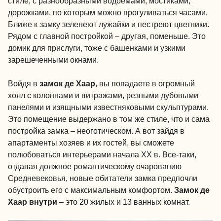
стиле, с разнообразными водоемами, мостиками,
дорожками, по которым можно прогуливаться часами.
Ближе к замку зеленеют лужайки и пестреют цветники.
Рядом с главной постройкой – другая, поменьше. Это
домик для прислуги, тоже с башенками и узкими
зарешеченными окнами.
Войдя в
замок де Хаар
, вы попадаете в огромный
холл с колоннами и витражами, резными дубовыми
панелями и изящными известняковыми скульптурами.
Это помещение выдержано в том же стиле, что и сама
постройка замка – неоготическом. А вот зайдя в
апартаменты хозяев и их гостей, вы сможете
полюбоваться интерьерами начала XX в. Все-таки,
отдавая должное романтическому очарованию
Средневековья, новые обитатели замка предпочли
обустроить его с максимальным комфортом.
Замок де
Хаар внутри
– это 20 жилых и 13 ванных комнат.