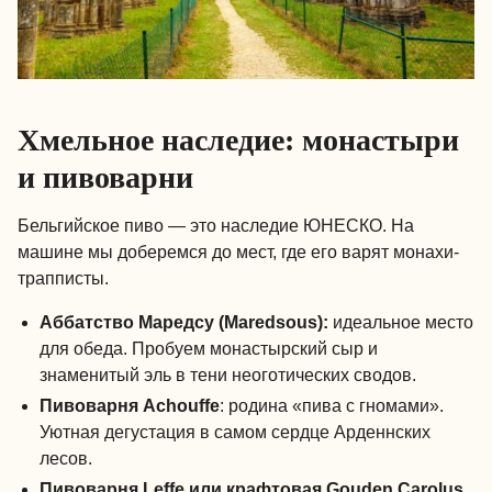
Хмельное наследие: монастыри
и пивоварни
Бельгийское пиво — это наследие ЮНЕСКО. На
машине мы доберемся до мест, где его варят монахи-
трапписты.
Аббатство Маредсу (Maredsous):
идеальное место
для обеда. Пробуем монастырский сыр и
знаменитый эль в тени неоготических сводов.
Пивоварня Achouffe
: родина «пива с гномами».
Уютная дегустация в самом сердце Арденнских
лесов.
Пивоварня Leffe или крафтовая Gouden Carolus.