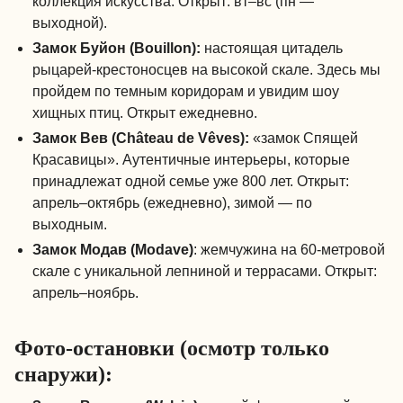
коллекция искусства. Открыт: вт–вс (пн —
выходной).
Замок Буйон (Bouillon):
настоящая цитадель
рыцарей-крестоносцев на высокой скале. Здесь мы
пройдем по темным коридорам и увидим шоу
хищных птиц. Открыт ежедневно.
Замок Вев (Château de Vêves):
«замок Спящей
Красавицы». Аутентичные интерьеры, которые
принадлежат одной семье уже 800 лет. Открыт:
апрель–октябрь (ежедневно), зимой — по
выходным.
Замок Модав (Modave)
: жемчужина на 60-метровой
скале с уникальной лепниной и террасами. Открыт:
апрель–ноябрь.
Фото-остановки (осмотр только
снаружи):